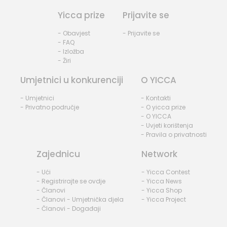
Yicca prize
Prijavite se
- Obavjest
- Prijavite se
- FAQ
- Izložba
- Žiri
Umjetnici u konkurenciji
O YICCA
- Umjetnici
- Kontakti
- Privatno područje
- O yicca prize
- O YICCA
- Uvjeti korištenja
- Pravila o privatnosti
Zajednicu
Network
- Ući
- Yicca Contest
- Registrirajte se ovdje
- Yicca News
- Članovi
- Yicca Shop
- Članovi - Umjetnička djela
- Yicca Project
- Članovi - Događaji