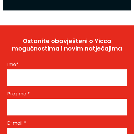
Ostanite obavješteni o Yicca
mogućnostima i novim natječajima
Ime
*
Prezime
*
E-mail
*