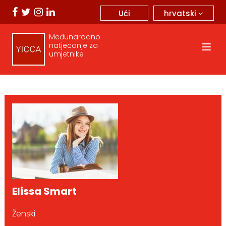
hrvatski
Ući
Međunarodno
natjecanje za
umjetnike
Elissa Smart
Ženski