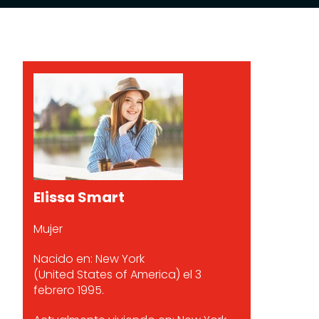
Elissa Smart
Mujer
Nacido en: New York
(United States of America) el 3
febrero 1995.