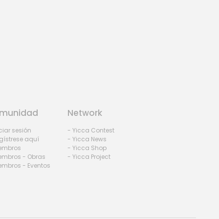
munidad
Network
iciar sesión
- Yicca Contest
gístrese aquí
- Yicca News
iembros
- Yicca Shop
embros - Obras
- Yicca Project
embros - Eventos