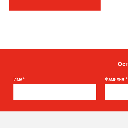
Ост
Име
*
Фамилия
*