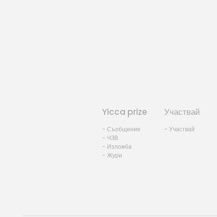
Yicca prize
Участвай
- Съобщение
- Участвай
- ЧЗВ
- Изложба
- Жури