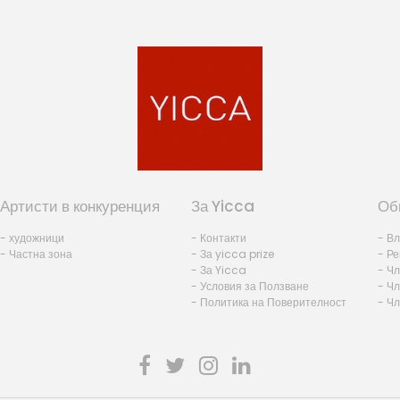
Артисти в конкуренция
За Yicca
Об
- художници
- Контакти
- В
- Частна зона
- За yicca prize
- Ре
- За Yicca
- Ч
- Условия за Ползване
- Чл
- Политика на Поверителност
- Ч