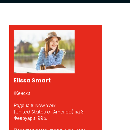
Elissa Smart
Женски
Родена в: New York
(United States of America) на 3
Февруари 1995.