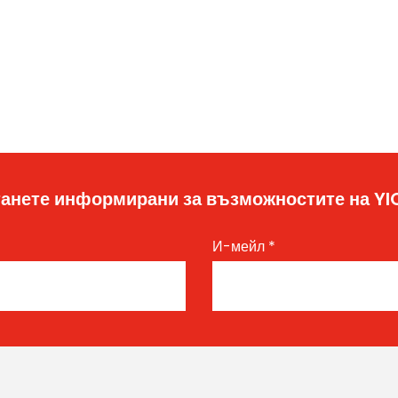
анете информирани за възможностите на Y
И-мейл
*