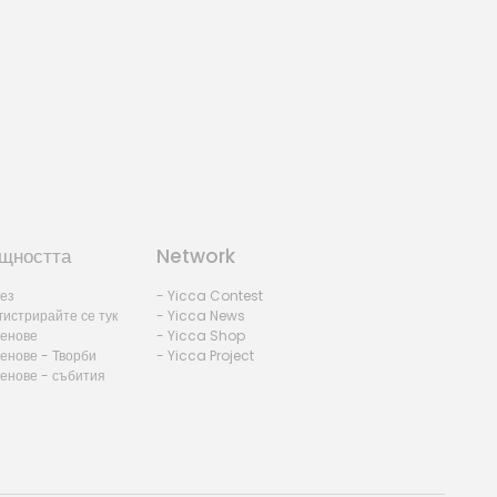
щността
Network
лез
- Yicca Contest
гистрирайте се тук
- Yicca News
ленове
- Yicca Shop
енове - Творби
- Yicca Project
ленове - събития