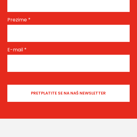
Prezime
*
E-mail
*