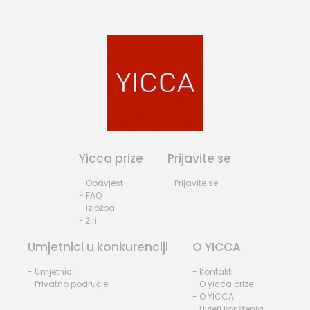
Yicca prize
Prijavite se
- Obavjest
- Prijavite se
- FAQ
- Izložba
- Žiri
Umjetnici u konkurenciji
O YICCA
- Umjetnici
- Kontakti
- Privatno područje
- O yicca prize
- O YICCA
- Uvjeti korištenja