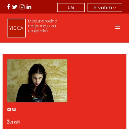
hrvatski
Ući
Međunarodno
natjecanje za
umjetnike
a u
Ženski