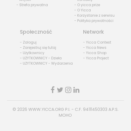
- Strefa prywatna
- O yicca prize
- O Yicca
- Korzystanie z serwisu
- Polityka prywatności
Społeczność
Network
- Zaloguj
- Yicca Contest
- Zarejestruj się tutaj
- Yicca News
- Użytkownicy
- Yicca Shop
- UŻYTKOWNICY - Dzieła
- Yicca Project
- UŻYTKOWNICY - Wydarzenia
© 2026
WWW.YICCA.ORG
P.I. - C.F. 94111450303 A.P.S.
MOHO