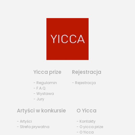
Yicca prize
Rejestracja
- Regulamin
- Rejestracja
- F.A.Q.
- Wystawa
- Jury
Artyści w konkursie
O Yicca
- Artyści
- Kontakty
- Strefa prywatna
- O yicca prize
- O Yicca