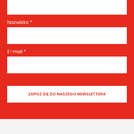
Nazwisko
*
E-mail
*