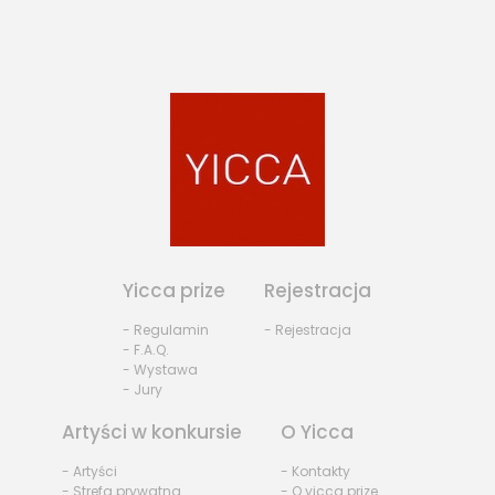
Yicca prize
Rejestracja
- Regulamin
- Rejestracja
- F.A.Q.
- Wystawa
- Jury
Artyści w konkursie
O Yicca
- Artyści
- Kontakty
- Strefa prywatna
- O yicca prize