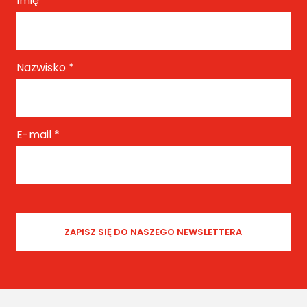
Imię
*
Nazwisko
*
E-mail
*