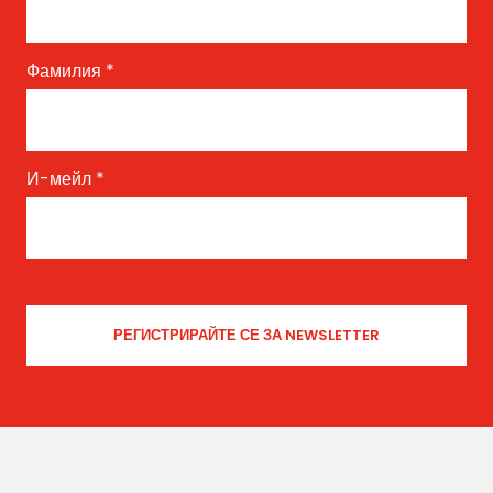
Фамилия
*
И-мейл
*