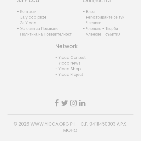
За Yicca
Общността
- Контакти
- Влез
- За yicca prize
- Регистрирайте се тук
- За Yicca
- Членове
- Условия за Ползване
- Членове - Творби
- Политика на Поверителност
- Членове - събития
Network
- Yicca Contest
- Yicca News
- Yicca Shop
- Yicca Project
© 2026
WWW.YICCA.ORG
P.I. - C.F. 94111450303 A.P.S.
MOHO