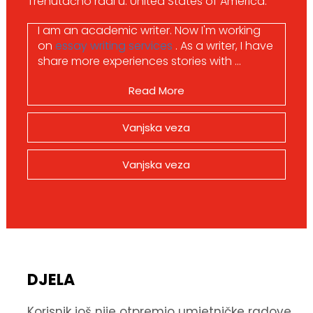
Trenutačno radi u: United States of America.
I am an academic writer.
Now I'm working
on
essay writing services
. As a writer, I have
share more experiences stories with ...
Read More
Vanjska veza
Vanjska veza
DJELA
Korisnik još nije otpremio umjetničke radove.