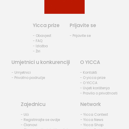
Yicca prize
Prijavite se
- Obavjest
- Prijavite se
- FAQ
- Izložba
- Žiri
Umjetnici u konkurenciji
O YICCA
- Umjetnici
- Kontakti
- Privatno područje
- O yicca prize
- O YICCA
- Uvjeti korištenja
- Pravila o privatnosti
Zajednicu
Network
- Ući
- Yicca Contest
- Registrirajte se ovdje
- Yicca News
- Članovi
- Yicca Shop