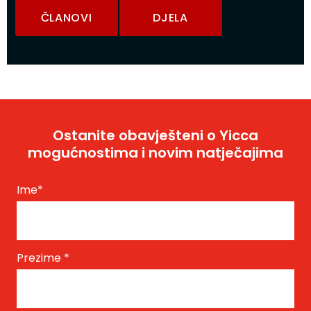
ČLANOVI
DJELA
Ostanite obavješteni o Yicca
mogućnostima i novim natječajima
Ime
*
Prezime
*