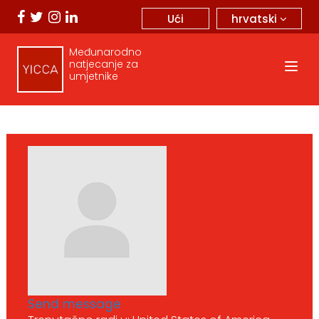
hrvatski
Ući
Međunarodno
natjecanje za
umjetnike
Send message