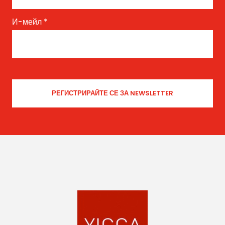
И-мейл
*