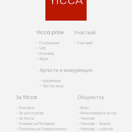
Yicca prize
Участвай
- Съобщение
- Участвай
- ЧЗВ
- Изложба
- Жури
Артисти в конкуренция
- художници
- Частна зона
За Yicca
Общността
- Контакти
- Влез
- За yicca prize
- Регистрирайте се тук
- За Yicca
- Членове
- Условия за Ползване
- Членове - Творби
- Политика на Поверителност
- Членове - събития