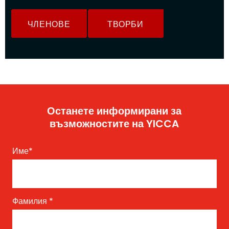
ЧЛЕНОВЕ
ТВОРБИ
Останете информирани за
възможностите на YICCA
Име
*
Фамилия
*