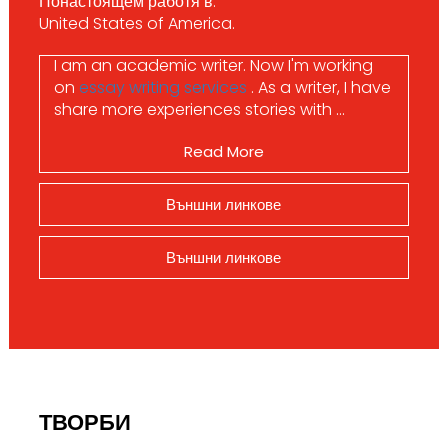
Понастоящем работя в:
United States of America.
I am an academic writer.
Now I'm working
on
essay writing services
. As a writer, I have
share more experiences stories with ...
Read More
Външни линкове
Външни линкове
ТВОРБИ