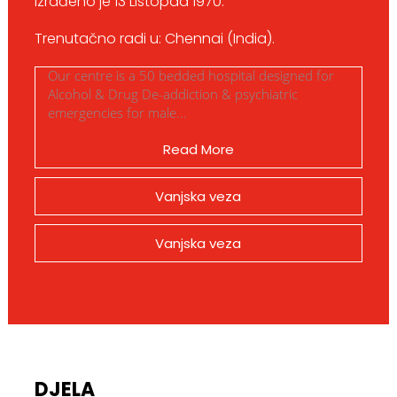
Izrađeno je 13 Listopad 1970.
Trenutačno radi u: Chennai (India).
Our centre is a 50 bedded hospital designed for
Alcohol & Drug De-addiction & psychiatric
emergencies for male...
Read More
Vanjska veza
Vanjska veza
DJELA