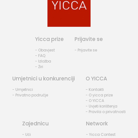
Yicca prize
Prijavite se
- Obavjest
- Prijavite se
- FAQ
- Izložba
- Žiri
Umjetnici u konkurenciji
O YICCA
- Umjetnici
- Kontakti
- Privatno područje
- O yicca prize
- O YICCA
- Uvjeti korištenja
- Pravila o privatnosti
Zajednicu
Network
- Ući
- Yicca Contest