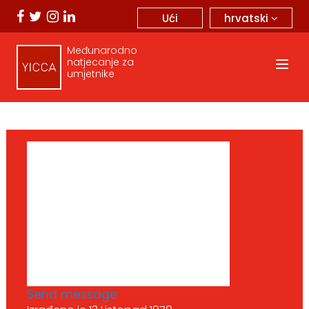
hrvatski
Ući
Međunarodno
natjecanje za
umjetnike
Send message