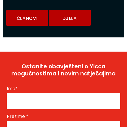
ČLANOVI
DJELA
Ostanite obavješteni o Yicca
mogućnostima i novim natječajima
Ime
*
Prezime
*