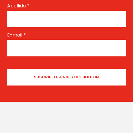
Apellido
*
E-mail
*