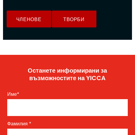
ЧЛЕНОВЕ
ТВОРБИ
Останете информирани за
възможностите на YICCA
Име
*
Фамилия
*