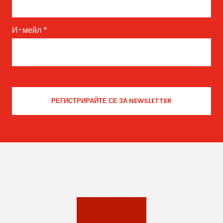
И-мейл
*