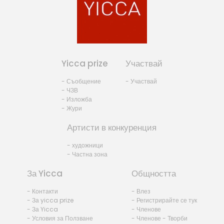
Yicca prize
Участвай
- Съобщение
- Участвай
- ЧЗВ
- Изложба
- Жури
Артисти в конкуренция
- художници
- Частна зона
За Yicca
Общността
- Контакти
- Влез
- За yicca prize
- Регистрирайте се тук
- За Yicca
- Членове
- Условия за Ползване
- Членове - Творби