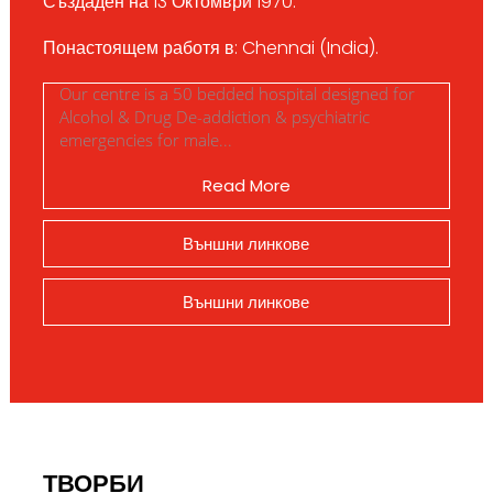
Създаден на 13 Октомври 1970.
Понастоящем работя в: Chennai (India).
Our centre is a 50 bedded hospital designed for
Alcohol & Drug De-addiction & psychiatric
emergencies for male...
Read More
Външни линкове
Външни линкове
ТВОРБИ