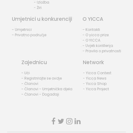
- Izložba
- Žiri
Umjetnici u konkurenciji
O YICCA
- Umjetnici
- Kontakti
- Privatno područje
- O yicca prize
- O YICCA
- Uvjeti korištenja
- Pravila o privatnosti
Zajednicu
Network
- Ući
- Yicca Contest
- Registrirajte se ovdje
- Yicca News
- Članovi
- Yicca Shop
- Članovi - Umjetnička djela
- Yicca Project
- Članovi - Događaji