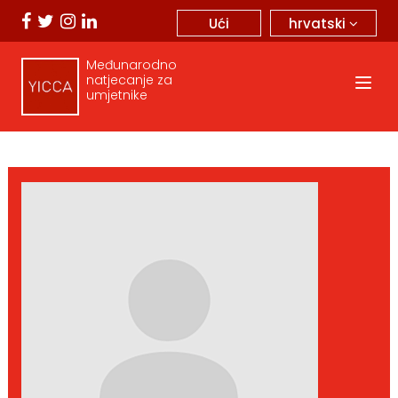
hrvatski
Ući
Međunarodno
natjecanje za
umjetnike