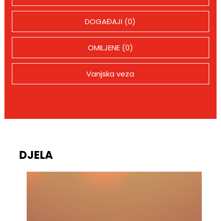
DOGAĐAJI (0)
OMILJENE (0)
Vanjska veza
DJELA