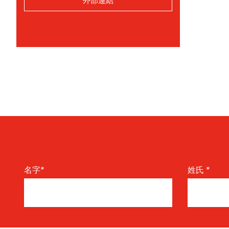
外部連結
名字
*
姓氏
*