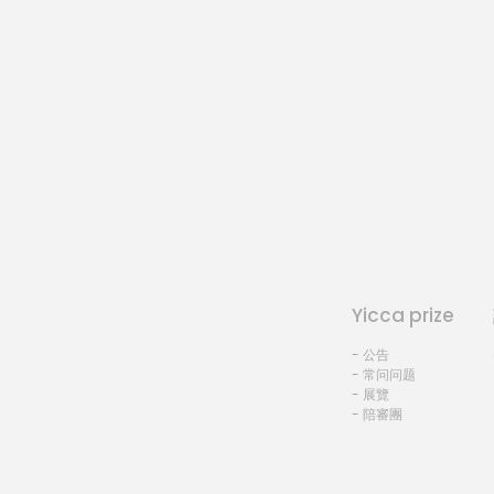
Yicca prize
- 公告
- 常问问题
- 展覽
- 陪審團