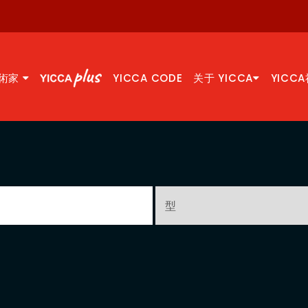
術家
YICCA CODE
关于 YICCA
YICC