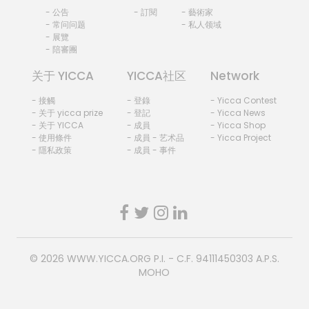
- 公告
- 訂閱
- 藝術家
- 常问问题
- 私人领域
- 展覽
- 陪審團
关于 YICCA
YICCA社区
Network
- 接觸
- 登錄
- Yicca Contest
- 关于 yicca prize
- 登記
- Yicca News
- 关于 YICCA
- 成員
- Yicca Shop
- 使用條件
- 成員 - 艺术品
- Yicca Project
- 隱私政策
- 成員 - 事件
© 2026
WWW.YICCA.ORG
P.I. - C.F. 94111450303 A.P.S.
MOHO