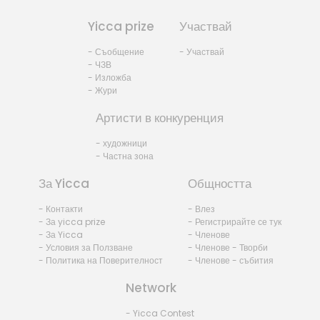
Yicca prize
Участвай
- Съобщение
- Участвай
- ЧЗВ
- Изложба
- Жури
Артисти в конкуренция
- художници
- Частна зона
За Yicca
Общността
- Контакти
- Влез
- За yicca prize
- Регистрирайте се тук
- За Yicca
- Членове
- Условия за Ползване
- Членове - Творби
- Политика на Поверителност
- Членове - събития
Network
- Yicca Contest