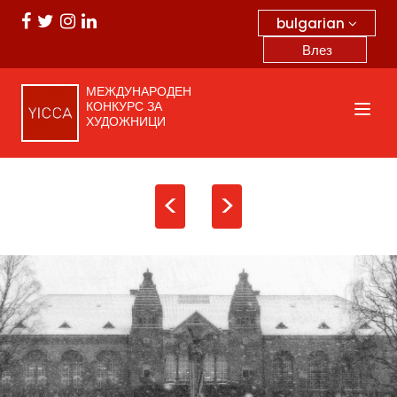
bulgarian
Влез
МЕЖДУНАРОДЕН
КОНКУРС ЗА
ХУДОЖНИЦИ
<
>