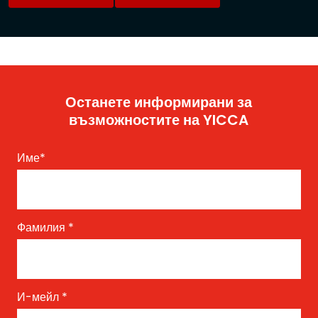
Останете информирани за
възможностите на YICCA
Име
*
Фамилия
*
И-мейл
*