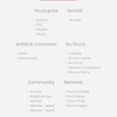
Yicca prize
Iscriviti
- Bando
- Iscriviti
- FAQ
- Mostra
- Giuria
Artisti in concorso
Su Yicca
- Artisti
- Contatti
- Area Privata
- Su yicca prize
- Su Yicca
- Termini e Condizioni
- Privacy Policy
Community
Network
- Accedi
- Yicca Contest
- Registrati qui
- Yicca News
- Membri
- Yicca Shop
- Membri - opere
- Yicca Project
- Membri - eventi