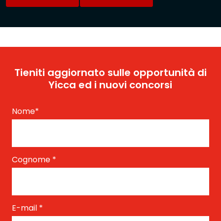
Tieniti aggiornato sulle opportunità di
Yicca ed i nuovi concorsi
Nome
*
Cognome
*
E-mail
*