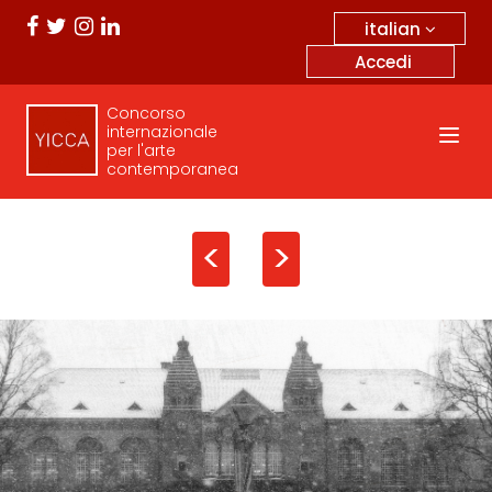
italian
Accedi
Concorso
internazionale
per l'arte
contemporanea
<
>