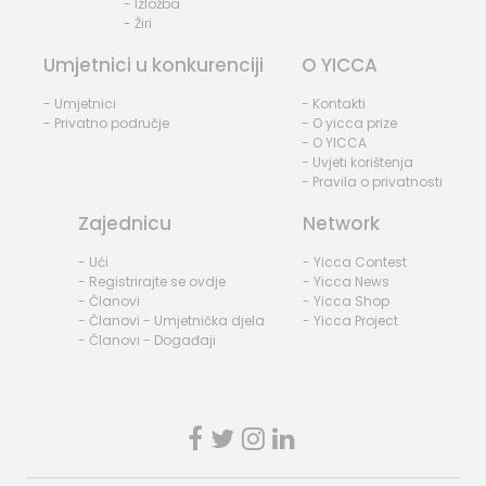
- Izložba
- Žiri
Umjetnici u konkurenciji
O YICCA
- Umjetnici
- Kontakti
- Privatno područje
- O yicca prize
- O YICCA
- Uvjeti korištenja
- Pravila o privatnosti
Zajednicu
Network
- Ući
- Yicca Contest
- Registrirajte se ovdje
- Yicca News
- Članovi
- Yicca Shop
- Članovi - Umjetnička djela
- Yicca Project
- Članovi - Događaji