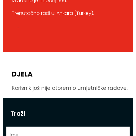
Izrađeno je 11 Lipanj 1991.
Trenutačno radi u: Ankara (Turkey).
...
DJELA
Korisnik još nije otpremio umjetničke radove.
Traži