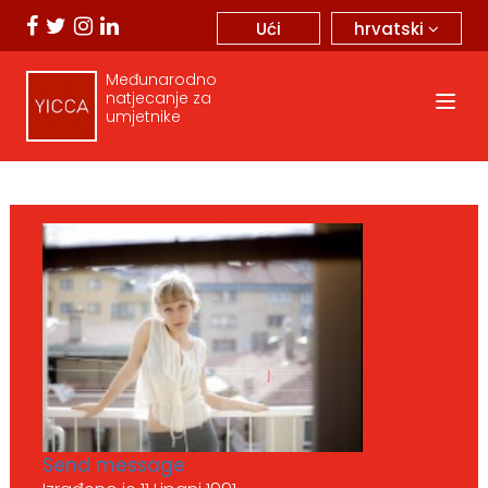
hrvatski
Ući
Međunarodno
natjecanje za
umjetnike
Send message