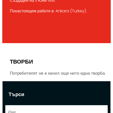
Създаден на 11 Юни 1991.
Понастоящем работя в: Ankara (Turkey).
...
ТВОРБИ
Потребителят не е качил още нито една творба.
Търси