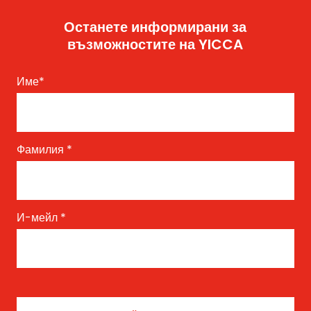
Останете информирани за
възможностите на YICCA
Име
*
Фамилия
*
И-мейл
*