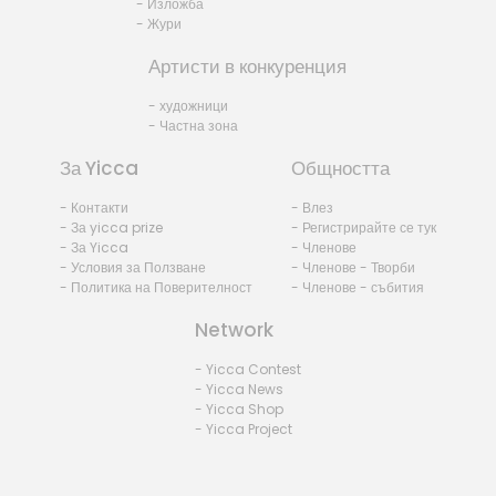
- Изложба
- Жури
Артисти в конкуренция
- художници
- Частна зона
За Yicca
Общността
- Контакти
- Влез
- За yicca prize
- Регистрирайте се тук
- За Yicca
- Членове
- Условия за Ползване
- Членове - Творби
- Политика на Поверителност
- Членове - събития
Network
- Yicca Contest
- Yicca News
- Yicca Shop
- Yicca Project