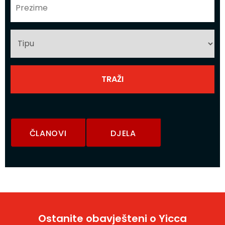
ČLANOVI
DJELA
Ostanite obavješteni o Yicca