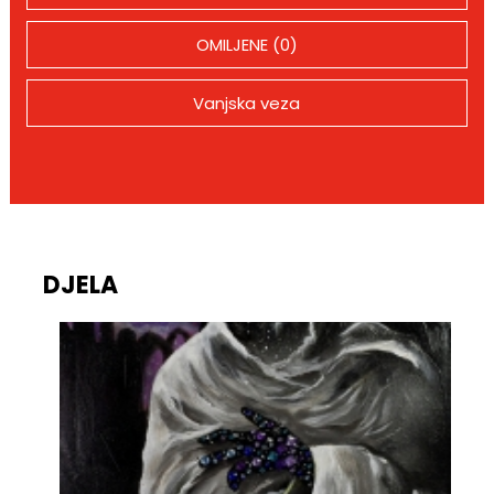
OMILJENE (0)
Vanjska veza
DJELA