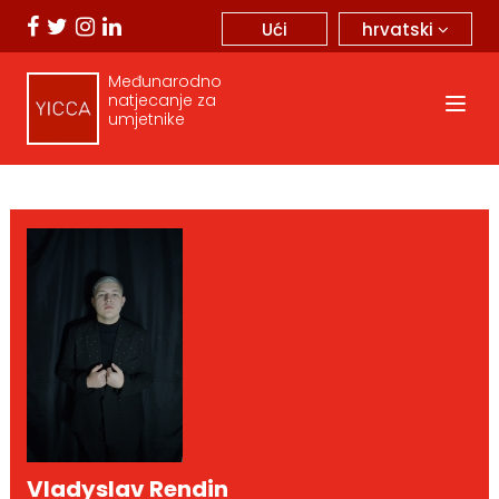
hrvatski
Ući
Međunarodno
natjecanje za
umjetnike
Vladyslav Rendin