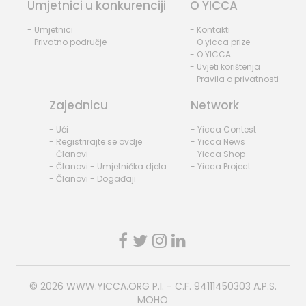
Umjetnici u konkurenciji
O YICCA
- Umjetnici
- Kontakti
- Privatno područje
- O yicca prize
- O YICCA
- Uvjeti korištenja
- Pravila o privatnosti
Zajednicu
Network
- Ući
- Yicca Contest
- Registrirajte se ovdje
- Yicca News
- Članovi
- Yicca Shop
- Članovi - Umjetnička djela
- Yicca Project
- Članovi - Događaji
© 2026
WWW.YICCA.ORG
P.I. - C.F. 94111450303 A.P.S.
MOHO