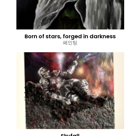
Born of stars, forged in darkness
페인팅
Skyfall