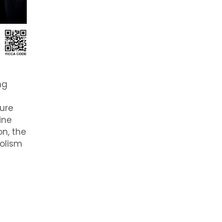
ng
ure
ine
n, the
bolism