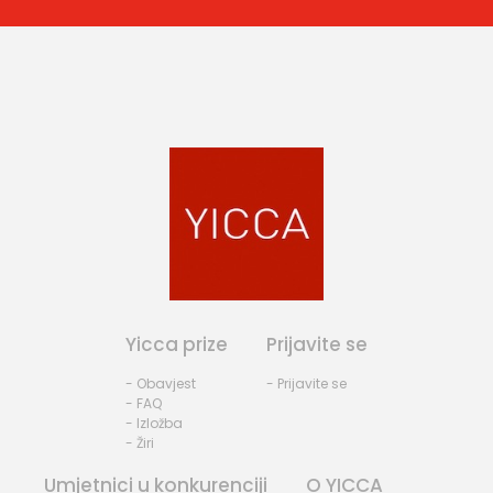
Yicca prize
Prijavite se
- Obavjest
- Prijavite se
- FAQ
- Izložba
- Žiri
Umjetnici u konkurenciji
O YICCA