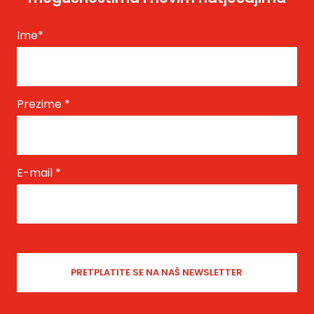
Ime
*
Prezime
*
E-mail
*