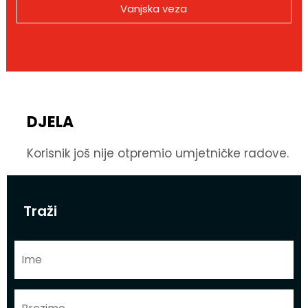
Vanjska veza
DJELA
Korisnik još nije otpremio umjetničke radove.
Traži