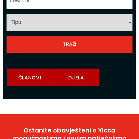
ČLANOVI
DJELA
Ostanite obavješteni o Yicca
mogućnostima i novim natječajima