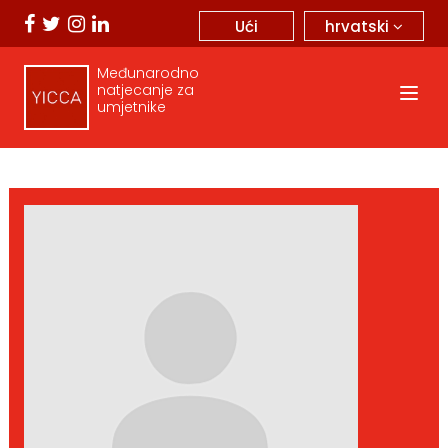
hrvatski
Ući
Međunarodno
natjecanje za
umjetnike