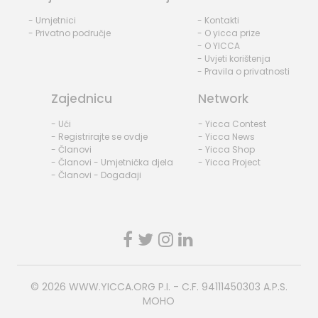
- Umjetnici
- Kontakti
- Privatno područje
- O yicca prize
- O YICCA
- Uvjeti korištenja
- Pravila o privatnosti
Zajednicu
Network
- Ući
- Yicca Contest
- Registrirajte se ovdje
- Yicca News
- Članovi
- Yicca Shop
- Članovi - Umjetnička djela
- Yicca Project
- Članovi - Događaji
© 2026
WWW.YICCA.ORG
P.I. - C.F. 94111450303 A.P.S.
MOHO