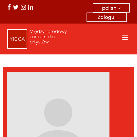
polish
Zaloguj
Międzynarodowy
konkurs dla
artystów