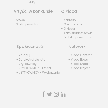
- Jury
Artyści w konkursie
O Yicca
- Artyści
- Kontakty
- Strefa prywatna
- O yicca prize
- O Yicca
- Korzystanie z serwisu
- Polityka prywatności
Społeczność
Network
- Zaloguj
- Yicca Contest
- Zarejestruj się tutaj
- Yicca News
- Użytkownicy
- Yicca Shop
- UŻYTKOWNICY - Dzieła
- Yicca Project
- UŻYTKOWNICY - Wydarzenia