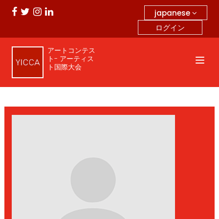
japanese
ログイン
アートコンテス
ト- アーティス
ト国際大会