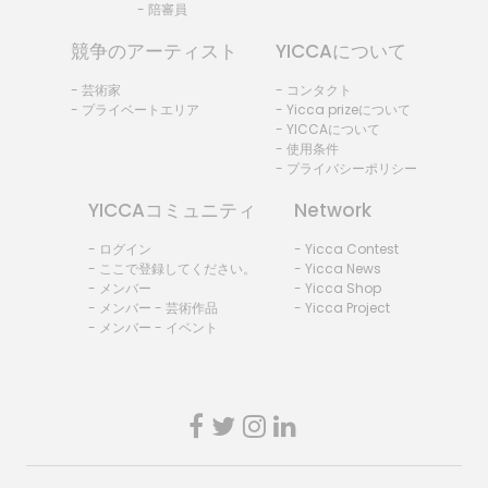
- 陪審員
競争のアーティスト
YICCAについて
- 芸術家
- コンタクト
- プライベートエリア
- Yicca prizeについて
- YICCAについて
- 使用条件
- プライバシーポリシー
YICCAコミュニティ
Network
- ログイン
- Yicca Contest
- ここで登録してください。
- Yicca News
- メンバー
- Yicca Shop
- メンバー - 芸術作品
- Yicca Project
- メンバー - イベント