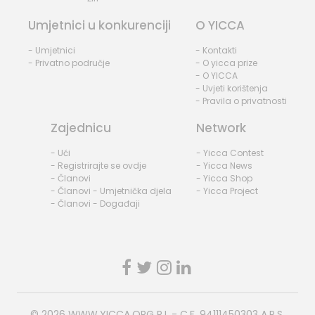
Umjetnici u konkurenciji
O YICCA
- Umjetnici
- Kontakti
- Privatno područje
- O yicca prize
- O YICCA
- Uvjeti korištenja
- Pravila o privatnosti
Zajednicu
Network
- Ući
- Yicca Contest
- Registrirajte se ovdje
- Yicca News
- Članovi
- Yicca Shop
- Članovi - Umjetnička djela
- Yicca Project
- Članovi - Događaji
© 2026
WWW.YICCA.ORG
P.I. - C.F. 94111450303 A.P.S.