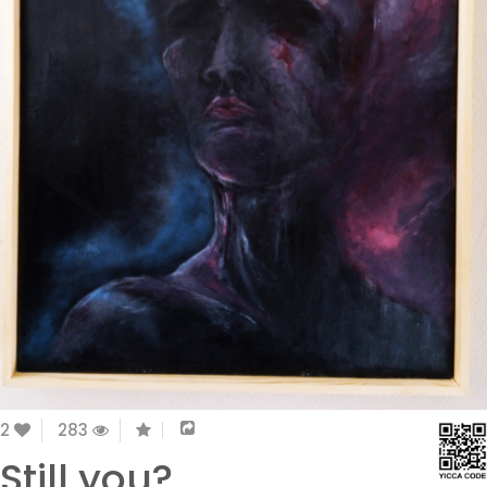
2
283
Still you?