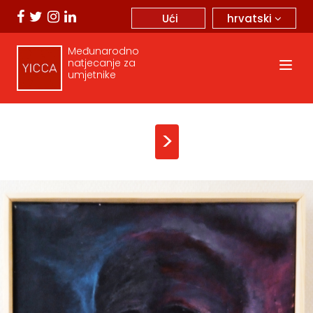
hrvatski
Ući
Međunarodno
natjecanje za
umjetnike
>