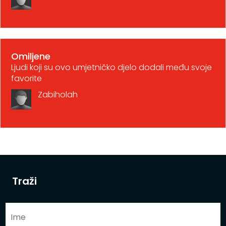
Omiljene
Ljudi koji su ovo umjetničko djelo dodali među svoje
favorite
Zabiholah
Traži