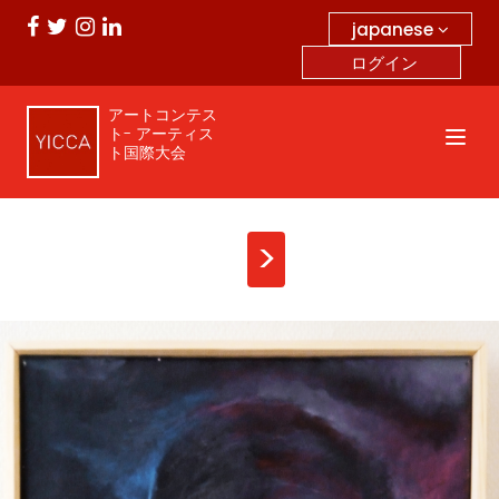
japanese
ログイン
アートコンテス
ト- アーティス
ト国際大会
>