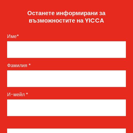
Останете информирани за
възможностите на YICCA
Име
*
Фамилия
*
И-мейл
*