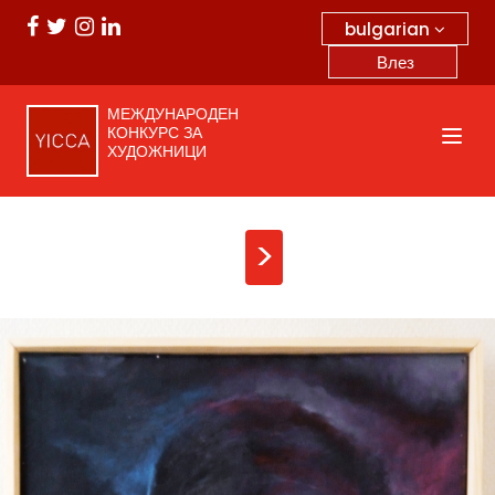
bulgarian
Влез
МЕЖДУНАРОДЕН
КОНКУРС ЗА
ХУДОЖНИЦИ
>