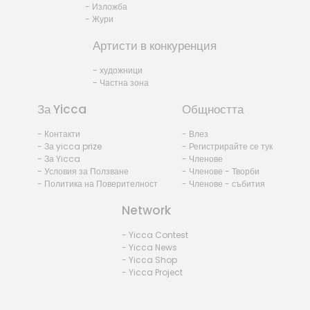
- Изложба
- Жури
Артисти в конкуренция
- художници
- Частна зона
За Yicca
Общността
- Контакти
- Влез
- За yicca prize
- Регистрирайте се тук
- За Yicca
- Членове
- Условия за Ползване
- Членове - Творби
- Политика на Поверителност
- Членове - събития
Network
- Yicca Contest
- Yicca News
- Yicca Shop
- Yicca Project