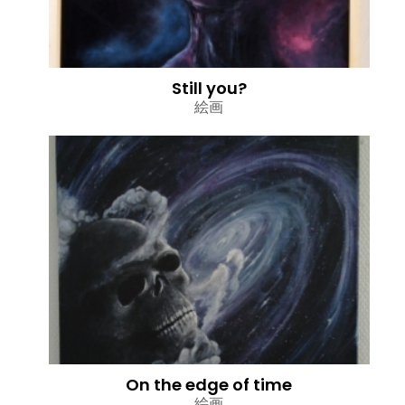
Still you?
絵画
On the edge of time
絵画