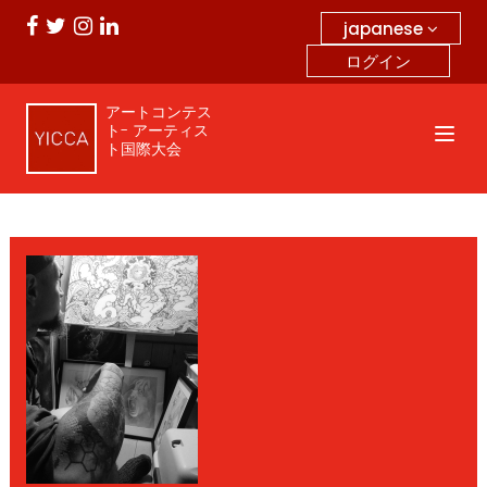
japanese
ログイン
アートコンテス
ト- アーティス
ト国際大会