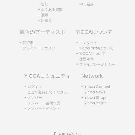
- 告知
- 申し込み
- よくある質問
- 展示
- 陪審員
競争のアーティスト
YICCAについて
- 芸術家
- コンタクト
- プライベートエリア
- Yicca prizeについて
- YICCAについて
- 使用条件
- プライバシーポリシー
YICCAコミュニティ
Network
- ログイン
- Yicca Contest
- ここで登録してください。
- Yicca News
- メンバー
- Yicca Shop
- メンバー - 芸術作品
- Yicca Project
- メンバー - イベント