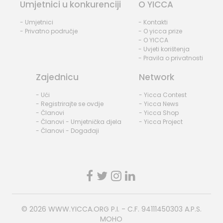
Umjetnici u konkurenciji
O YICCA
- Umjetnici
- Kontakti
- Privatno područje
- O yicca prize
- O YICCA
- Uvjeti korištenja
- Pravila o privatnosti
Zajednicu
Network
- Ući
- Yicca Contest
- Registrirajte se ovdje
- Yicca News
- Članovi
- Yicca Shop
- Članovi - Umjetnička djela
- Yicca Project
- Članovi - Događaji
© 2026
WWW.YICCA.ORG
P.I. - C.F. 94111450303 A.P.S.
MOHO