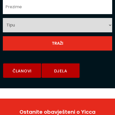
ČLANOVI
DJELA
Ostanite obavješteni o Yicca