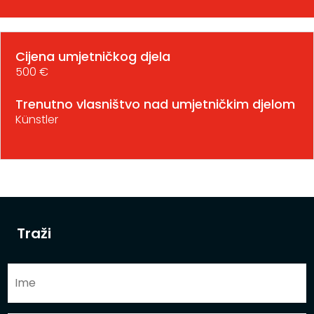
Cijena umjetničkog djela
500 €
Trenutno vlasništvo nad umjetničkim djelom
Künstler
Traži