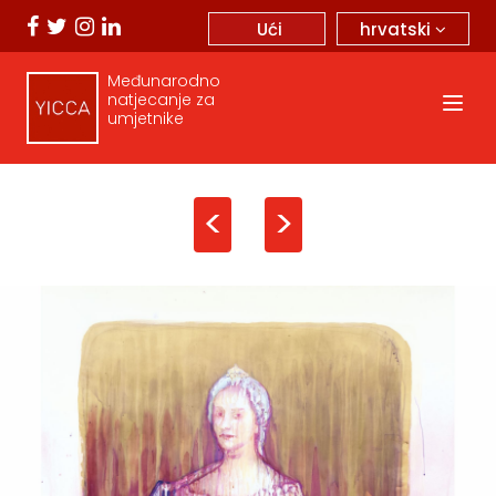
hrvatski
Ući
Međunarodno
natjecanje za
umjetnike
<
>