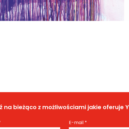
 na bieżąco z możliwościami jakie oferuje 
*
E-mail
*