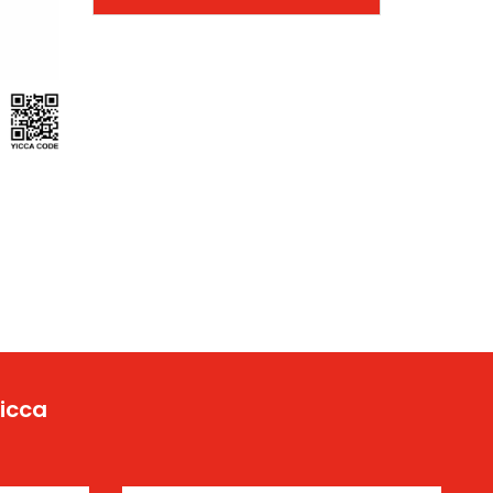
Yicca