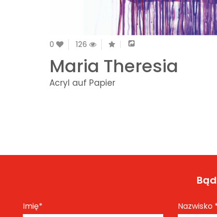
0
126
Maria Theresia
Acryl auf Papier
Bądź
Imię
*
Nazwisko