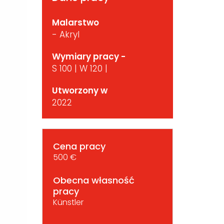
Malarstwo
- Akryl
Wymiary pracy -
S 100 | W 120 |
Utworzony w
2022
Cena pracy
500 €
Obecna własność
pracy
Künstler