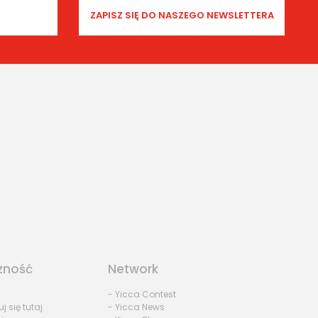
zność
Network
- Yicca Contest
uj się tutaj
- Yicca News