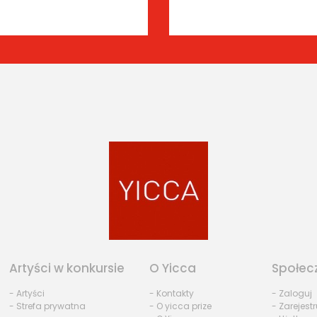
Artyści w konkursie
O Yicca
Społec
- Artyści
- Kontakty
- Zaloguj
- Strefa prywatna
- O yicca prize
- Zarejestr