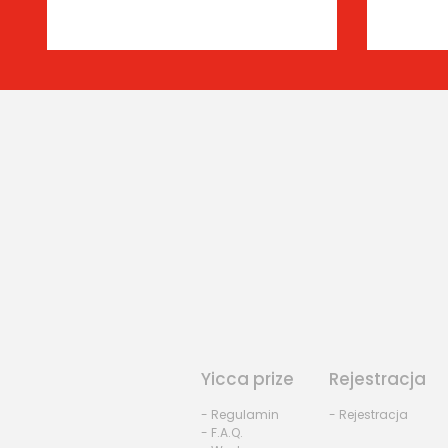
Yicca prize
Rejestracja
- Regulamin
- Rejestracja
- F.A.Q.