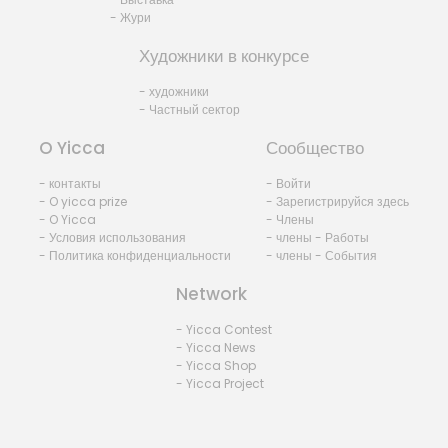
- Жури
Художники в конкурсе
- художники
- Частный сектор
O Yicca
Сообщество
- контакты
- Войти
- O yicca prize
- Зарегистрируйся здесь
- O Yicca
- Члены
- Условия использования
- члены - Работы
- Политика конфиденциальности
- члены - События
Network
- Yicca Contest
- Yicca News
- Yicca Shop
- Yicca Project