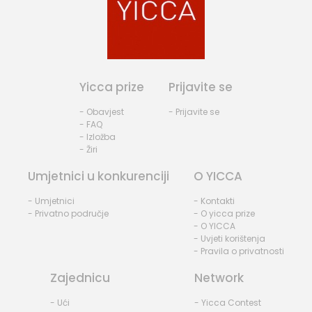
Yicca prize
Prijavite se
- Obavjest
- Prijavite se
- FAQ
- Izložba
- Žiri
Umjetnici u konkurenciji
O YICCA
- Umjetnici
- Kontakti
- Privatno područje
- O yicca prize
- O YICCA
- Uvjeti korištenja
- Pravila o privatnosti
Zajednicu
Network
- Ući
- Yicca Contest