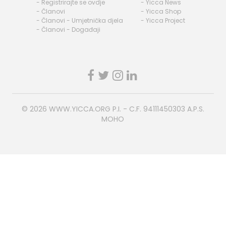
- Registrirajte se ovdje
- Yicca News
- Članovi
- Yicca Shop
- Članovi - Umjetnička djela
- Yicca Project
- Članovi - Događaji
© 2026
WWW.YICCA.ORG
P.I. - C.F. 94111450303 A.P.S.
MOHO