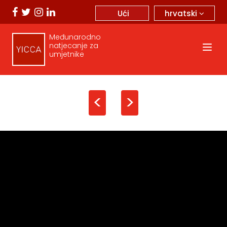
hrvatski
Ući
Međunarodno
natjecanje za
umjetnike
<
>