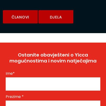
ČLANOVI
DJELA
Ostanite obavješteni o Yicca
mogućnostima i novim natječajima
Ime
*
Prezime
*