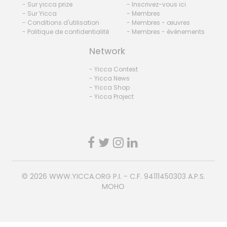
- Sur yicca prize
- Inscrivez-vous ici
- Sur Yicca
- Membres
- Conditions d'utilisation
- Membres - œuvres
- Politique de confidentialité
- Membres - événements
Network
- Yicca Contest
- Yicca News
- Yicca Shop
- Yicca Project
© 2026
WWW.YICCA.ORG
P.I. - C.F. 94111450303 A.P.S.
MOHO