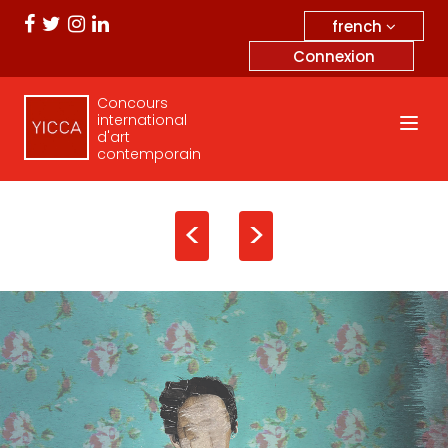
french
Connexion
Concours
international
d'art
contemporain
<
>