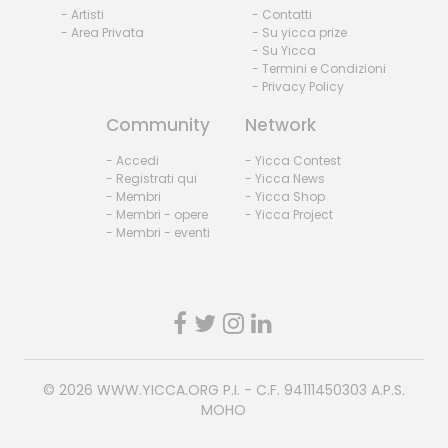
- Artisti
- Contatti
- Area Privata
- Su yicca prize
- Su Yicca
- Termini e Condizioni
- Privacy Policy
Community
Network
- Accedi
- Yicca Contest
- Registrati qui
- Yicca News
- Membri
- Yicca Shop
- Membri - opere
- Yicca Project
- Membri - eventi
© 2026
WWW.YICCA.ORG
P.I. - C.F. 94111450303 A.P.S.
MOHO