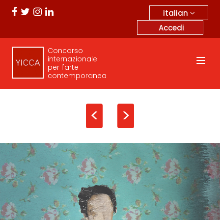
italian
Accedi
Concorso
internazionale
per l'arte
contemporanea
<
>