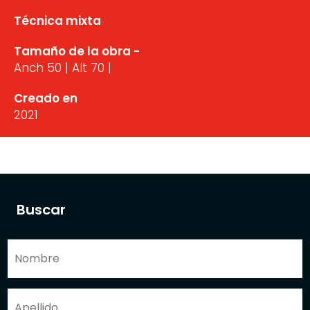
Técnica mixta
Tamaño de la obra -
Anch 50 | Alt 70 |
Creado en
2021
Buscar