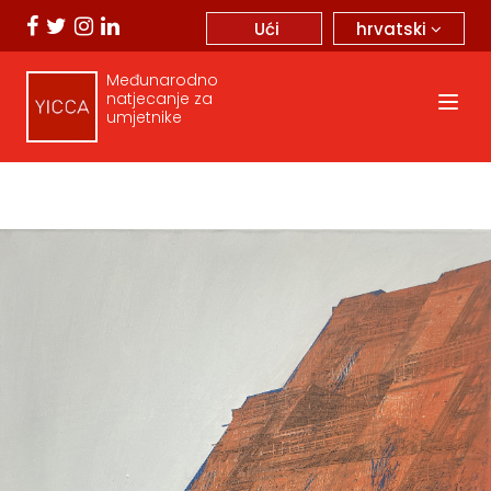
hrvatski
Ući
Međunarodno
natjecanje za
umjetnike