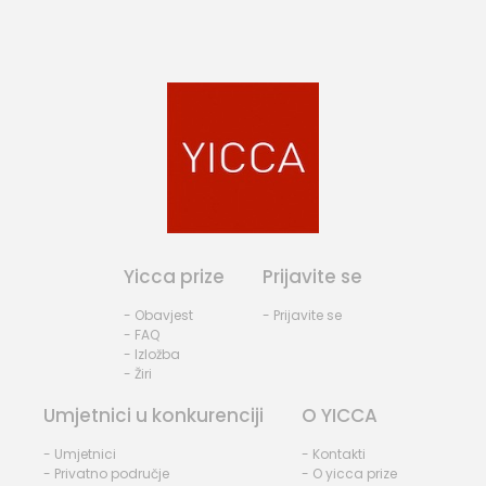
Yicca prize
Prijavite se
- Obavjest
- Prijavite se
- FAQ
- Izložba
- Žiri
Umjetnici u konkurenciji
O YICCA
- Umjetnici
- Kontakti
- Privatno područje
- O yicca prize