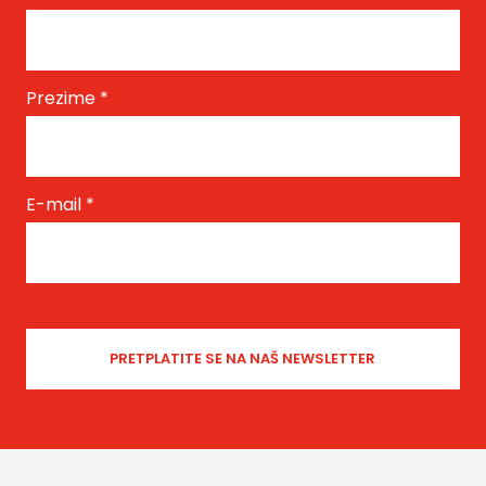
Prezime
*
E-mail
*