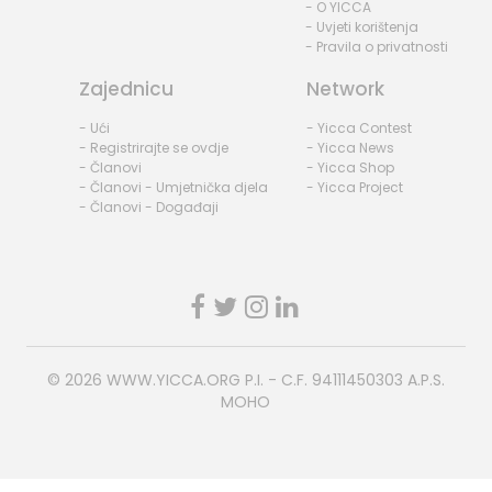
- O YICCA
- Uvjeti korištenja
- Pravila o privatnosti
Zajednicu
Network
- Ući
- Yicca Contest
- Registrirajte se ovdje
- Yicca News
- Članovi
- Yicca Shop
- Članovi - Umjetnička djela
- Yicca Project
- Članovi - Događaji
© 2026
WWW.YICCA.ORG
P.I. - C.F. 94111450303 A.P.S.
MOHO