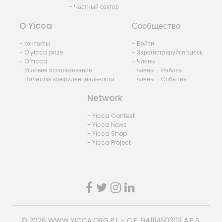
- Частный сектор
O Yicca
Сообщество
- контакты
- Войти
- O yicca prize
- Зарегистрируйся здесь
- O Yicca
- Члены
- Условия использования
- члены - Работы
- Политика конфиденциальности
- члены - События
Network
- Yicca Contest
- Yicca News
- Yicca Shop
- Yicca Project
© 2026
WWW.YICCA.ORG
P.I. - C.F. 94111450303 A.P.S.