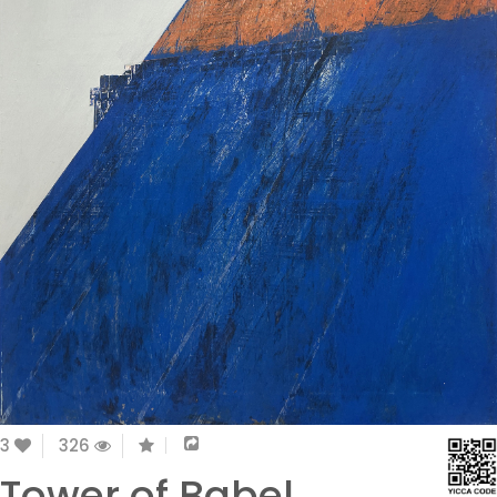
3
326
Tower of Babel