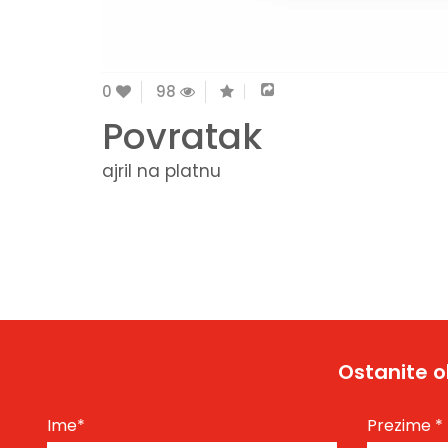
0
98
Povratak
ajril na platnu
Ostanite o
Ime
*
Prezime
*