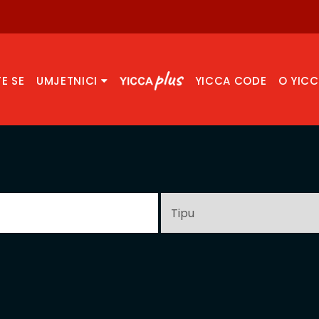
TE SE
UMJETNICI
YICCA CODE
O YIC