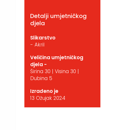
Detalji umjetničkog
djela
Slikarstvo
- Akril
Veličina umjetničkog
djela -
Širina 30 | Visina 30 |
Dubina 5
Izrađeno je
13 Ožujak 2024