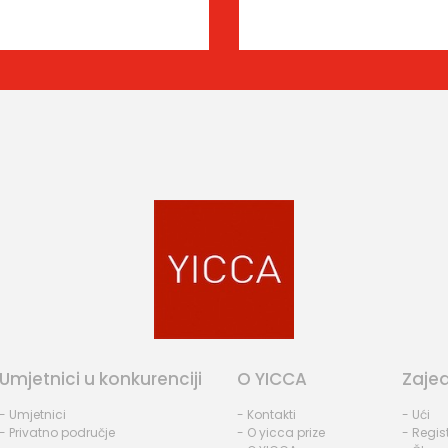
Umjetnici u konkurenciji
O YICCA
Zaje
- Umjetnici
- Kontakti
- Ući
- Privatno područje
- O yicca prize
- Regist