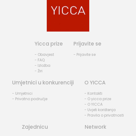
Yicca prize
Prijavite se
- Obavjest
- Prijavite se
- FAQ
- Izložba
- Žiri
Umjetnici u konkurenciji
O YICCA
- Umjetnici
- Kontakti
- Privatno područje
- O yicca prize
- O YICCA
- Uvjeti korištenja
- Pravila o privatnosti
Zajednicu
Network