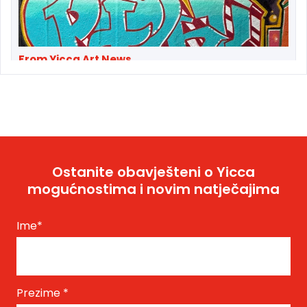
From Yicca Art News
Original MSK—Manhattan Subway Kings—
Members and Friends Reunit...
Ostanite obavješteni o Yicca
mogućnostima i novim natječajima
Ime
*
From Yicca Art Shop
Highlights ARTIST: Gio ...
Prezime
*