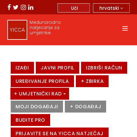
hrvatski
Ući
Međunarodno
natjecanje za
umjetnike
IZAĐI
JAVNI PROFIL
IZBRIŠI RAČUN
UREĐIVANJE PROFILA
+ ZBIRKA
+ UMJETNIČKI RAD
MOJI DOGAĐAJI
+ DOGAĐAJ
BUDITE PRO
PRIJAVITE SE NA YICCA NATJEČAJ