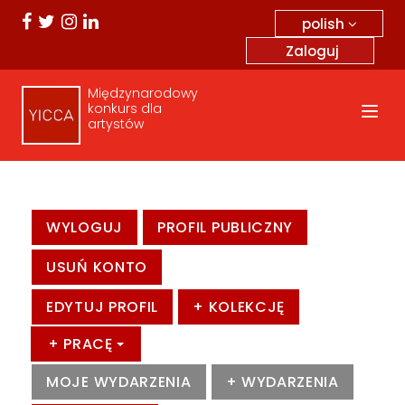
polish
Zaloguj
Międzynarodowy
konkurs dla
artystów
WYLOGUJ
PROFIL PUBLICZNY
USUŃ KONTO
EDYTUJ PROFIL
+ KOLEKCJĘ
+ PRACĘ
MOJE WYDARZENIA
+ WYDARZENIA