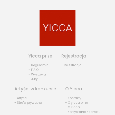
Yicca prize
Rejestracja
- Regulamin
- Rejestracja
- F.A.Q.
- Wystawa
- Jury
Artyści w konkursie
O Yicca
- Artyści
- Kontakty
- Strefa prywatna
- O yicca prize
- O Yicca
- Korzystanie z serwisu