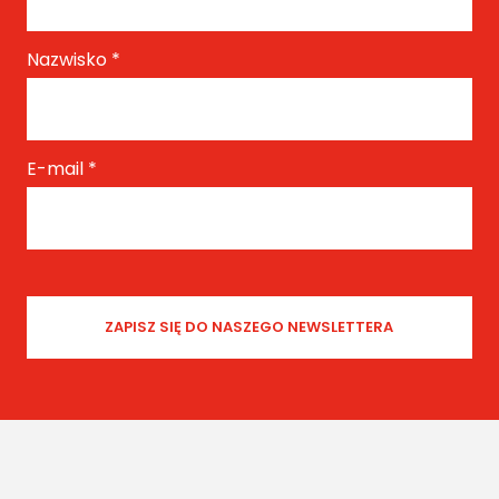
Highlights ARTIST: Gio ...
Nazwisko
*
E-mail
*
Les Fleurs du Mal
by Marcel - Germany