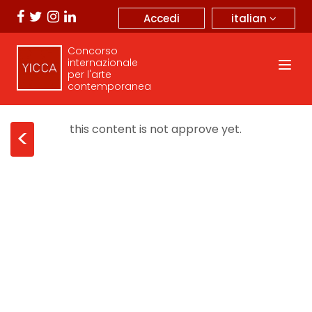
italian
Accedi
Concorso
internazionale
per l'arte
contemporanea
this content is not approve yet.
<