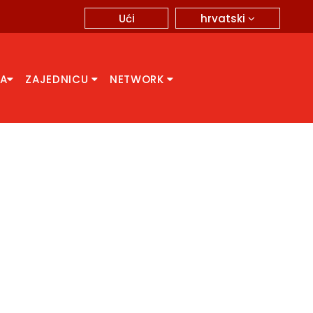
hrvatski
Ući
CA
ZAJEDNICU
NETWORK