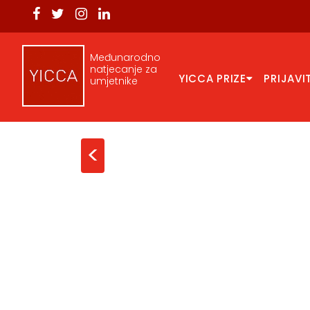
Međunarodno
natjecanje za
YICCA PRIZE
PRIJAVI
umjetnike
<