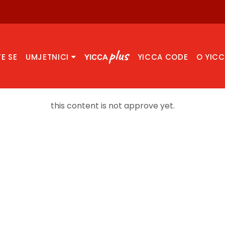
TE SE
UMJETNICI
YICCA CODE
O YIC
this content is not approve yet.