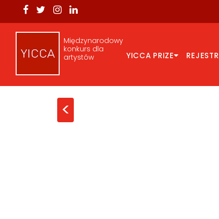
Międzynarodowy
konkurs dla
YICCA PRIZE
REJEST
artystów
<