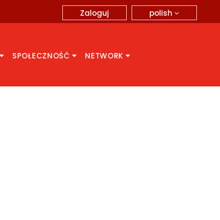
polish
Zaloguj
SPOŁECZNOŚĆ
NETWORK