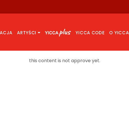
RACJA
ARTYŚCI
YICCA CODE
O YICCA
this content is not approve yet.