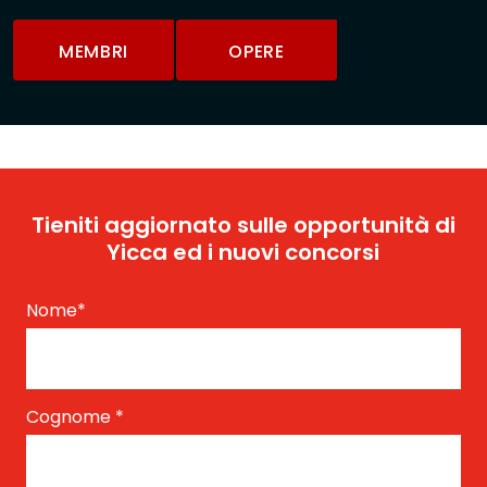
MEMBRI
OPERE
Tieniti aggiornato sulle opportunità di
Yicca ed i nuovi concorsi
Nome
*
Cognome
*