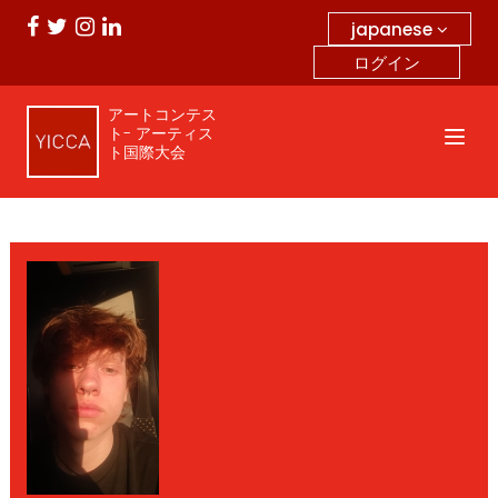
japanese
ログイン
アートコンテス
ト- アーティス
ト国際大会