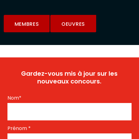
MEMBRES
OEUVRES
Gardez-vous mis à jour sur les
nouveaux concours.
Nom
*
Prénom
*