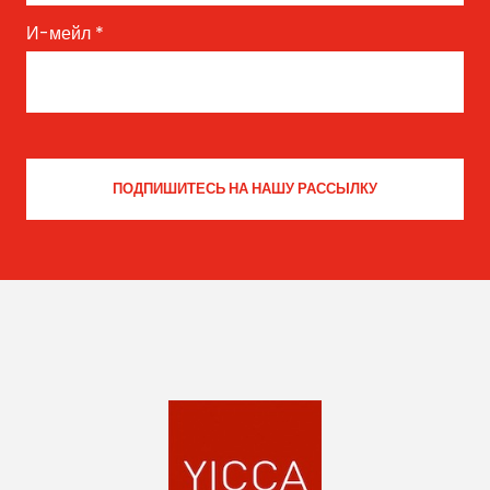
И-мейл
*