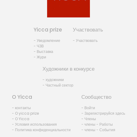
Yicca prize
Участвовать
- Уведомление
- Участвовать
- ЧЗВ
- Выставка
- Жури
Художники в конкурсе
- художники
- Частный сектор
O Yicca
Сообщество
- контакты
- Войти
- O yicca prize
- Зарегистрируйся здесь
- O Yicca
- Члены
- Условия использования
- члены - Работы
- Политика конфиденциальности
- члены - События